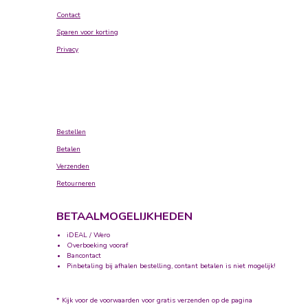
Contact
Sparen voor korting
Privacy
Bestellen
Betalen
Verzenden
Retourneren
BETAALMOGELIJKHEDEN
iDEAL / Wero
Overboeking vooraf
Bancontact
Pinbetaling bij afhalen bestelling, contant betalen is niet mogelijk!
* Kijk voor de voorwaarden voor gratis verzenden op de pagina