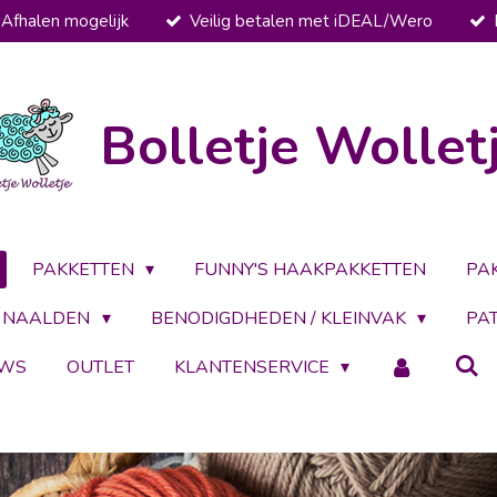
Afhalen mogelijk
Veilig betalen met iDEAL/Wero
Bolletje Wollet
PAKKETTEN
FUNNY'S HAAKPAKKETTEN
PA
NAALDEN
BENODIGDHEDEN / KLEINVAK
PA
UWS
OUTLET
KLANTENSERVICE