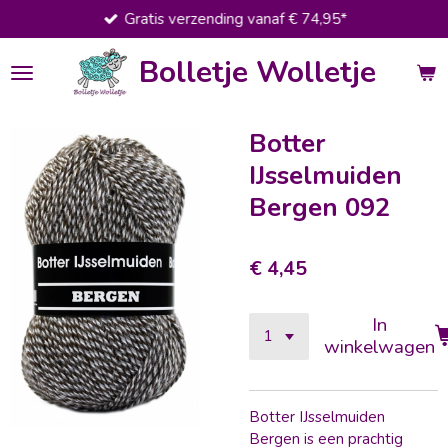
Gratis verzending vanaf € 74,95*
Ga
direct
Bolletje Wolletje
naar
de
hoofdinhoud
Botter
IJsselmuiden
Bergen 092
€ 4,45
In
winkelwagen
Botter IJsselmuiden
Bergen is een prachtig