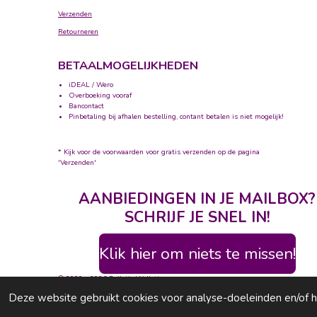
Verzenden
Retourneren
BETAALMOGELIJKHEDEN
iDEAL / Wero
Overboeking vooraf
Bancontact
Pinbetaling bij afhalen bestelling, contant betalen is niet mogelijk!
* Kijk voor de voorwaarden voor gratis verzenden op de pagina
'Verzenden'
AANBIEDINGEN IN JE MAILBOX?
SCHRIJF JE SNEL IN!
Klik hier om niets te missen!
© 2020 - 2026 Bolletje Wolletje
Deze website gebruikt cookies voor analyse-doeleinden en/of he