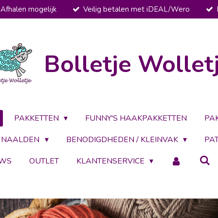
Afhalen mogelijk
Veilig betalen met iDEAL/Wero
Bolletje Wollet
PAKKETTEN
FUNNY'S HAAKPAKKETTEN
PA
NAALDEN
BENODIGDHEDEN / KLEINVAK
PA
UWS
OUTLET
KLANTENSERVICE