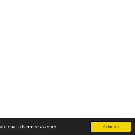
Powered by
JouwWeb
site gaat u hiermee akkoord.
Akkoord