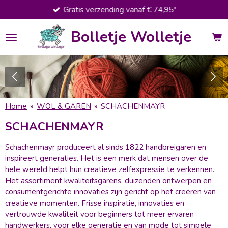
Gratis verzending vanaf € 74,95*
Ga
direct
Bolletje Wolletje
naar
de
hoofdinhoud
Home
»
WOL & GAREN
»
SCHACHENMAYR
SCHACHENMAYR
Schachenmayr produceert al sinds 1822 handbreigaren en
inspireert generaties. Het is een merk dat mensen over de
hele wereld helpt hun creatieve zelfexpressie te verkennen.
Het assortiment kwaliteitsgarens, duizenden ontwerpen en
consumentgerichte innovaties zijn gericht op het creëren van
creatieve momenten.
Frisse inspiratie, innovaties en
vertrouwde kwaliteit voor beginners tot meer ervaren
handwerkers, voor elke generatie en van mode tot simpele