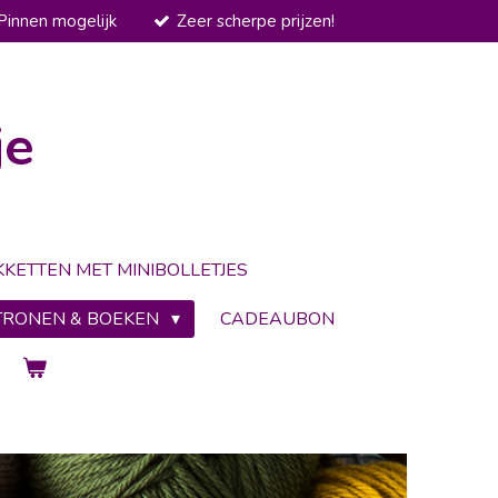
Pinnen mogelijk
Zeer scherpe prijzen!
je
KKETTEN MET MINIBOLLETJES
TRONEN & BOEKEN
CADEAUBON