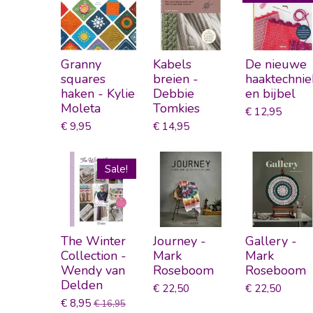
Granny
Kabels
De nieuwe
squares
breien -
haaktechnie
haken - Kylie
Debbie
en bijbel
Moleta
Tomkies
€ 12,95
€ 9,95
€ 14,95
Sale!
The Winter
Journey -
Gallery -
Collection -
Mark
Mark
Wendy van
Roseboom
Roseboom
Delden
€ 22,50
€ 22,50
€ 8,95
€ 16,95