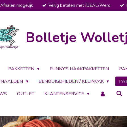
Afhalen mogelijk
Veilig betalen met iDEAL/Wero
Bolletje Wollet
PAKKETTEN
FUNNY'S HAAKPAKKETTEN
PA
NAALDEN
BENODIGDHEDEN / KLEINVAK
PA
UWS
OUTLET
KLANTENSERVICE