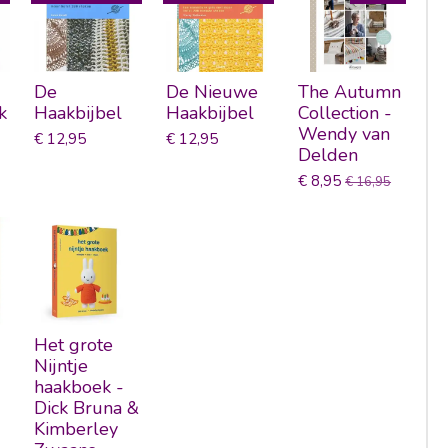
De
De Nieuwe
The Autumn
k
Haakbijbel
Haakbijbel
Collection -
Wendy van
€ 12,95
€ 12,95
Delden
€ 8,95
€ 16,95
Het grote
Nijntje
haakboek -
Dick Bruna &
Kimberley