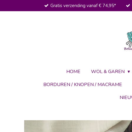
Gratis verzending vanaf € 74,95*
Ga
direct
naar
de
hoofdinhoud
HOME
WOL & GAREN
BORDUREN / KNOPEN / MACRAME
NIE