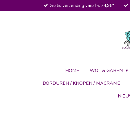
Gratis verzending vanaf € 74,95*
Ga
direct
naar
de
hoofdinhoud
HOME
WOL & GAREN
BORDUREN / KNOPEN / MACRAME
NIE