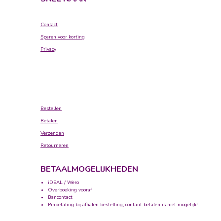
Contact
Sparen voor korting
Privacy
Bestellen
Betalen
Verzenden
Retourneren
BETAALMOGELIJKHEDEN
iDEAL / Wero
Overboeking vooraf
Bancontact
Pinbetaling bij afhalen bestelling, contant betalen is niet mogelijk!