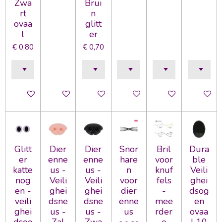
Zwa
Brui
rt
n
ovaa
glitt
l
er
€ 0,80
€ 0,70
In winkelwagen
Houd mij op de hoogte
In winkelwagen
In winkelwagen
In winkelwagen
In wink
Glitt
Dier
Dier
Snor
Bril
Dura
er
enne
enne
hare
voor
ble
katte
us -
us -
n
knuf
Veili
nog
Veili
Veili
voor
fels
ghei
en -
ghei
ghei
dier
-
dsog
veili
dsne
dsne
enne
mee
en
ghei
us -
us -
us
rder
ovaa
dsoo
Zal
Zwa
e
l 10