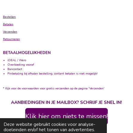
Bestellen
Betalen
Verzenden
Retourneren
BETAALMOGELIJKHEDEN
iDEAL / Wero
Overboeking vooraf
Bancontact
Pinbetaling bij afhalen bestelling, contant betalen is niet mogelijk!
* Kijk voor de voorwaarden voor gratis verzenden op de pagina 'Verzenden'
AANBIEDINGEN IN JE MAILBOX? SCHRIJF JE SNEL IN!
Klik hier om niets te missen!
Deze website gebruikt cookies voor analyse-
© 2020 - 2026 Bolletje Wolletje
doeleinden en/of het tonen van advertenties.
Powered by
JouwWeb