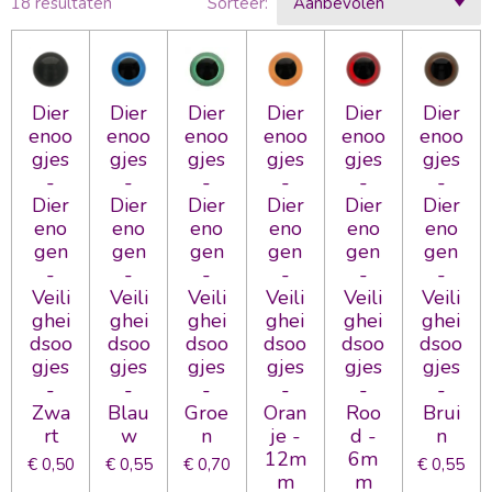
18 resultaten
Sorteer:
Dier
Dier
Dier
Dier
Dier
Dier
enoo
enoo
enoo
enoo
enoo
enoo
gjes
gjes
gjes
gjes
gjes
gjes
-
-
-
-
-
-
Dier
Dier
Dier
Dier
Dier
Dier
eno
eno
eno
eno
eno
eno
gen
gen
gen
gen
gen
gen
-
-
-
-
-
-
Veili
Veili
Veili
Veili
Veili
Veili
ghei
ghei
ghei
ghei
ghei
ghei
dsoo
dsoo
dsoo
dsoo
dsoo
dsoo
gjes
gjes
gjes
gjes
gjes
gjes
-
-
-
-
-
-
Zwa
Blau
Groe
Oran
Roo
Brui
rt
w
n
je -
d -
n
12m
6m
€ 0,50
€ 0,55
€ 0,70
€ 0,55
m
m