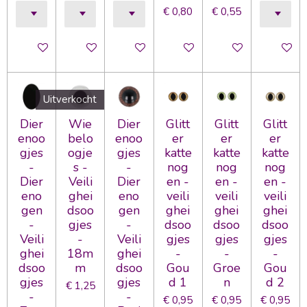
€ 0,80
€ 0,55
In winkelwagen
In winkelwagen
In winkelwagen
In winkelwagen
In winkelwagen
In wink
Uitverkocht
Dier
Wie
Dier
Glitt
Glitt
Glitt
enoo
belo
enoo
er
er
er
gjes
ogje
gjes
katte
katte
katte
-
s -
-
nog
nog
nog
Dier
Veili
Dier
en -
en -
en -
eno
ghei
eno
veili
veili
veili
gen
dsoo
gen
ghei
ghei
ghei
-
gjes
-
dsoo
dsoo
dsoo
Veili
-
Veili
gjes
gjes
gjes
ghei
18m
ghei
-
-
-
dsoo
m
dsoo
Gou
Groe
Gou
gjes
gjes
d 1
n
d 2
€ 1,25
-
-
€ 0,95
€ 0,95
€ 0,95