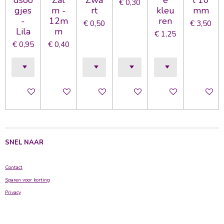
€ 0,30
gjes
m -
rt
kleu
mm
-
12m
ren
€ 0,50
€ 3,50
Lila
m
€ 1,25
€ 0,95
€ 0,40
In winkelwagen
In winkelwagen
In winkelwagen
In winkelwagen
In winkelwagen
In wink
SNEL NAAR
Contact
Sparen voor korting
Privacy