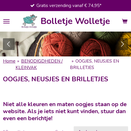
Gratis verzending vanaf € 74,95*
Ga
direct
Bolletje Wolletje
naar
de
hoofdinhoud
Home
»
BENODIGDHEDEN /
»
OOGJES, NEUSJES EN
KLEINVAK
BRILLETJES
OOGJES, NEUSJES EN BRILLETJES
Niet alle kleuren en maten oogjes staan op de
website. Als je iets niet kunt vinden, stuur dan
even een berichtje!