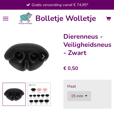
Gratis verzending vanaf € 74,95*
Ga
direct
Bolletje Wolletje
naar
de
hoofdinhoud
Dierenneus -
Veiligheidsneus
- Zwart
€ 0,50
Maat