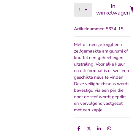
In
winkelwagen
Artikelnummer:
5634-15
Met dit neusje krijgt een
zelfgemaakte amigurumi of
knuffel een geheel eigen
uitstraling. Voor elke kleur
en elk formaat is er wel een
geschikte neus te vinden.
Deze veiligheidsneus wordt
bevestigd via een pin die
door de stof wordt geprikt
en vervolgens vastgezet
met een kapje
D
D
S
D