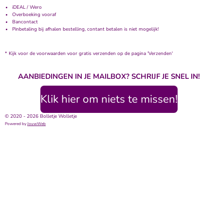
iDEAL / Wero
Overboeking vooraf
Bancontact
Pinbetaling bij afhalen bestelling, contant betalen is niet mogelijk!
* Kijk voor de voorwaarden voor gratis verzenden op de pagina 'Verzenden'
AANBIEDINGEN IN JE MAILBOX? SCHRIJF JE SNEL IN!
Klik hier om niets te missen!
© 2020 - 2026 Bolletje Wolletje
Powered by
JouwWeb