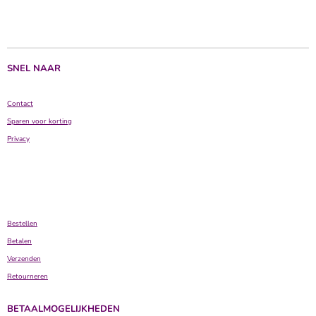
e
e
h
e
l
e
a
l
e
l
r
e
n
e
n
SNEL NAAR
Contact
Sparen voor korting
Privacy
Bestellen
Betalen
Verzenden
Retourneren
BETAALMOGELIJKHEDEN