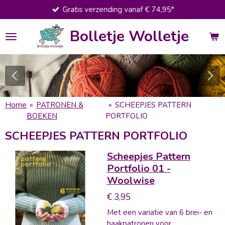
Gratis verzending vanaf € 74,95*
Ga
direct
Bolletje Wolletje
naar
de
hoofdinhoud
Home
»
PATRONEN &
»
SCHEEPJES PATTERN
BOEKEN
PORTFOLIO
SCHEEPJES PATTERN PORTFOLIO
Scheepjes Pattern
Portfolio 01 -
Woolwise
€ 3,95
Met een variatie van 6 brei- en
haakpatronen voor