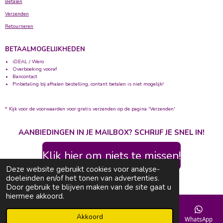
Betalen
Verzenden
Retourneren
BETAALMOGELIJKHEDEN
iDEAL / Wero
Overboeking vooraf
Bancontact
Pinbetaling bij afhalen bestelling, contant betalen is niet mogelijk!
* Kijk voor de voorwaarden voor gratis verzenden op de pagina 'Verzenden'
AANBIEDINGEN IN JE MAILBOX? SCHRIJF JE SNEL IN!
Klik hier om niets te missen!
Deze website gebruikt cookies voor analyse-
© 2020 - 2026 Bolletje Wolletje
doeleinden en/of het tonen van advertenties.
Powered by
JouwWeb
Door gebruik te blijven maken van de site gaat u
hiermee akkoord.
Akkoord
E-mailadres
Telefoonnummer
Kaart
Facebook
WhatsApp