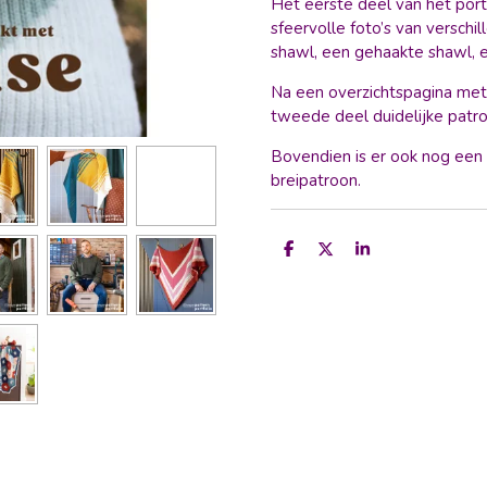
Het eerste deel van het port
sfeervolle foto’s van verschi
shawl, een gehaakte shawl, 
Na een overzichtspagina met 
tweede deel duidelijke patro
Bovendien is er ook nog een
breipatroon.
D
D
S
e
e
h
l
e
a
e
l
r
n
e