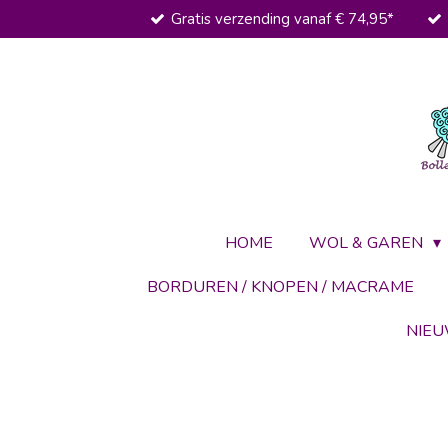
Gratis verzending vanaf € 74,95*
Ga
direct
naar
de
hoofdinhoud
HOME
WOL & GAREN
BORDUREN / KNOPEN / MACRAME
NIE