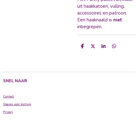
uit haakkatoen, vulling,
accessoires en patroon.
Een haaknaald is
niet
inbegrepen.
D
D
S
D
e
e
h
e
l
e
a
l
e
l
r
e
n
e
n
SNEL NAAR
Contact
Sparen voor korting
Privacy