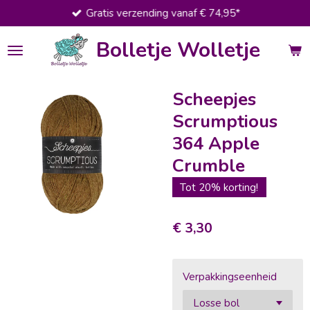
Gratis verzending vanaf € 74,95*
Ga
direct
Bolletje Wolletje
naar
de
hoofdinhoud
Scheepjes
Scrumptious
364 Apple
Crumble
Tot 20% korting!
€ 3,30
Verpakkingseenheid