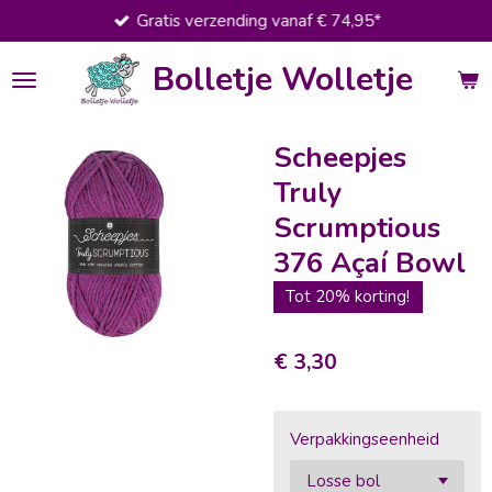
Gratis verzending vanaf € 74,95*
Ga
direct
Bolletje Wolletje
naar
de
hoofdinhoud
Scheepjes
Truly
Scrumptious
376 Açaí Bowl
Tot 20% korting!
€ 3,30
Verpakkingseenheid