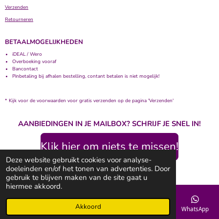
Verzenden
Retourneren
BETAALMOGELIJKHEDEN
iDEAL / Wero
Overboeking vooraf
Bancontact
Pinbetaling bij afhalen bestelling, contant betalen is niet mogelijk!
* Kijk voor de voorwaarden voor gratis verzenden op de pagina 'Verzenden'
AANBIEDINGEN IN JE MAILBOX? SCHRIJF JE SNEL IN!
Klik hier om niets te missen!
Deze website gebruikt cookies voor analyse-
© 2020 - 2026 Bolletje Wolletje
doeleinden en/of het tonen van advertenties. Door
Powered by
JouwWeb
gebruik te blijven maken van de site gaat u
hiermee akkoord.
Akkoord
E-mailadres
Telefoonnummer
Kaart
Facebook
WhatsApp