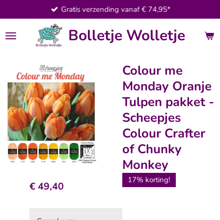
Gratis verzending vanaf € 74,95*
Ga
direct
Bolletje Wolletje
naar
de
hoofdinhoud
Colour me
Monday Oranje
Tulpen pakket -
Scheepjes
Colour Crafter
of Chunky
Monkey
17% korting!
€ 49,40