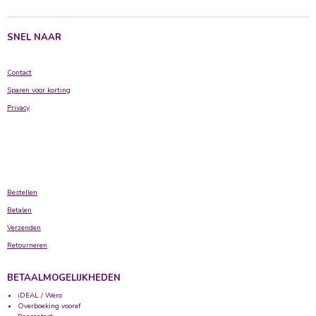
n
e
n
SNEL NAAR
Contact
Sparen voor korting
Privacy
Bestellen
Betalen
Verzenden
Retourneren
BETAALMOGELIJKHEDEN
iDEAL / Wero
Overboeking vooraf