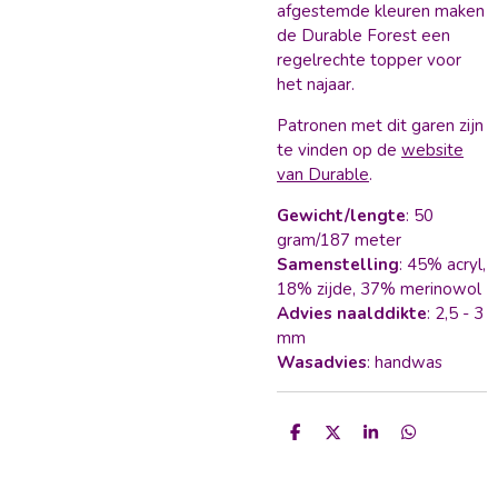
afgestemde kleuren maken
de Durable Forest een
regelrechte topper voor
het najaar.
Patronen met dit garen zijn
te vinden op de
website
van Durable
.
Gewicht/lengte
: 50
gram/187 meter
Samenstelling
: 45% acryl,
18% zijde, 37% merinowol
Advies naalddikte
: 2,5 - 3
mm
Wasadvies
: handwas
D
D
S
D
e
e
h
e
l
e
a
l
e
l
r
e