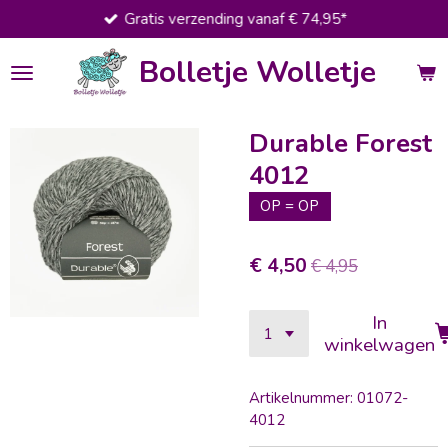
Gratis verzending vanaf € 74,95*
Ga
direct
Bolletje Wolletje
naar
de
hoofdinhoud
Durable Forest
4012
OP = OP
€ 4,50
€ 4,95
In
winkelwagen
Artikelnummer:
01072-
4012