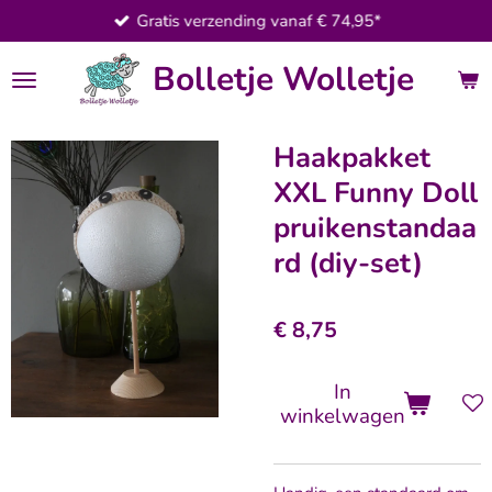
Gratis verzending vanaf € 74,95*
Ga
direct
Bolletje Wolletje
naar
de
hoofdinhoud
Haakpakket
XXL Funny Doll
pruikenstandaa
rd (diy-set)
€ 8,75
In
winkelwagen