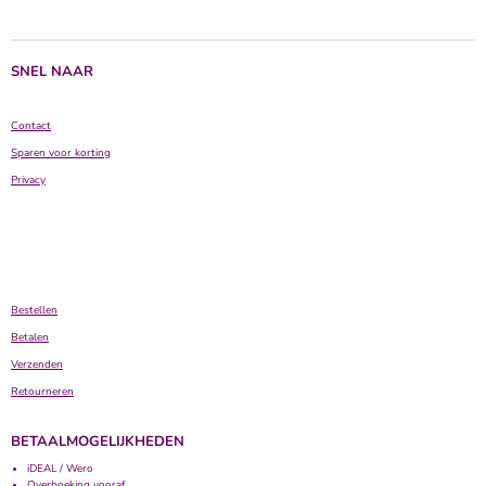
e
l
r
e
n
e
n
SNEL NAAR
Contact
Sparen voor korting
Privacy
Bestellen
Betalen
Verzenden
Retourneren
BETAALMOGELIJKHEDEN
iDEAL / Wero
Overboeking vooraf