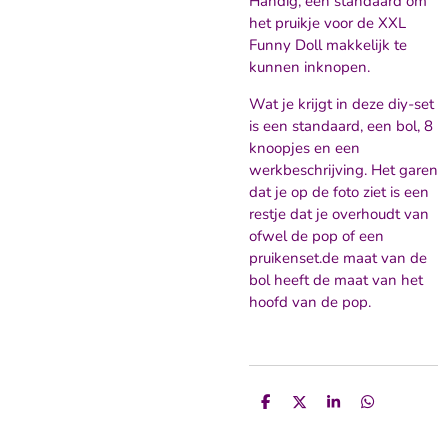
Handig, een standaard om
het pruikje voor de XXL
Funny Doll makkelijk te
kunnen inknopen.
Wat je krijgt in deze diy-set
is een standaard, een bol, 8
knoopjes en een
werkbeschrijving. Het garen
dat je op de foto ziet is een
restje dat je overhoudt van
ofwel de pop of een
pruikenset.de maat van de
bol heeft de maat van het
hoofd van de pop.
D
D
S
D
e
e
h
e
l
e
a
l