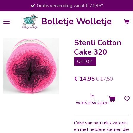
Gratis verzending vanaf € 74,95*
Ga
direct
Bolletje Wolletje
naar
de
hoofdinhoud
Stenli Cotton
Cake 320
OP=OP
€ 14,95
€ 17,50
In
winkelwagen
Cake van natuurlijk katoen
en met heldere kleuren die