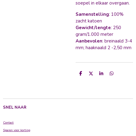
soepel in elkaar overgaan.
Samenstelling
: 100%
zacht katoen
Gewicht/lengte
: 250
gram/1.000 meter
Aanbevolen
: breinaald 3-4
mm; haaknaald 2 -2,50 mm
D
D
S
D
e
e
h
e
l
e
a
l
e
l
r
e
n
e
n
SNEL NAAR
Contact
Sparen voor korting