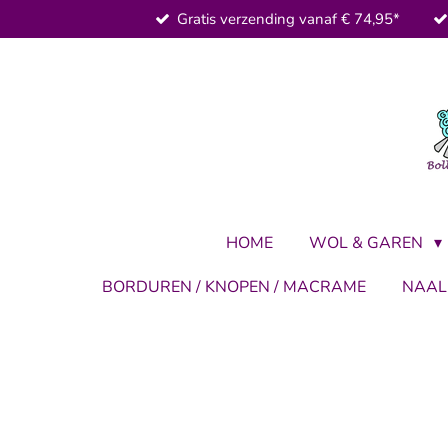
Gratis verzending vanaf € 74,95*
Ga
direct
naar
de
hoofdinhoud
HOME
WOL & GAREN
BORDUREN / KNOPEN / MACRAME
NAA