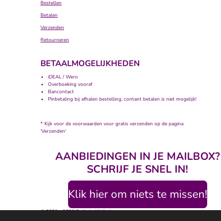
Bestellen
Betalen
Verzenden
Retourneren
BETAALMOGELIJKHEDEN
iDEAL / Wero
Overboeking vooraf
Bancontact
Pinbetaling bij afhalen bestelling, contant betalen is niet mogelijk!
* Kijk voor de voorwaarden voor gratis verzenden op de pagina
'Verzenden'
AANBIEDINGEN IN JE MAILBOX?
SCHRIJF JE SNEL IN!
Klik hier om niets te missen!
© 2020 - 2026 Bolletje Wolletje