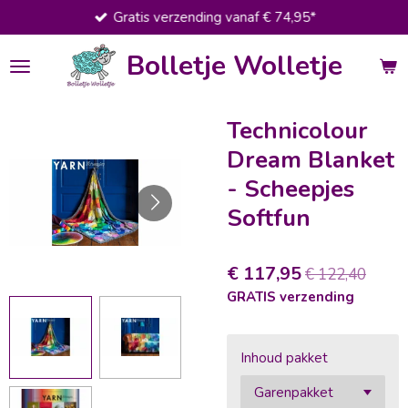
Gratis verzending vanaf € 74,95*
Ga
direct
Bolletje Wolletje
naar
de
hoofdinhoud
Technicolour
Dream Blanket
- Scheepjes
Softfun
€ 117,95
€ 122,40
GRATIS verzending
Inhoud pakket