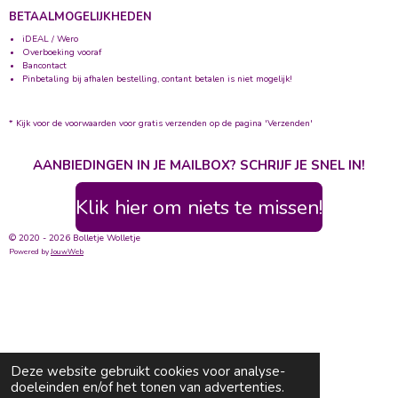
BETAALMOGELIJKHEDEN
iDEAL / Wero
Overboeking vooraf
Bancontact
Pinbetaling bij afhalen bestelling, contant betalen is niet mogelijk!
* Kijk voor de voorwaarden voor gratis verzenden op de pagina 'Verzenden'
AANBIEDINGEN IN JE MAILBOX? SCHRIJF JE SNEL IN!
Klik hier om niets te missen!
© 2020 - 2026 Bolletje Wolletje
Powered by
JouwWeb
Deze website gebruikt cookies voor analyse-
doeleinden en/of het tonen van advertenties.