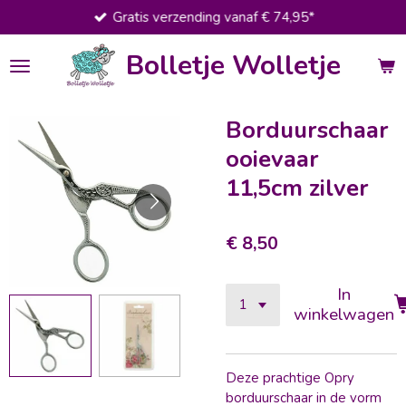
Gratis verzending vanaf € 74,95*
Ga
direct
Bolletje Wolletje
naar
de
hoofdinhoud
Borduurschaar
ooievaar
11,5cm zilver
€ 8,50
In
winkelwagen
Deze prachtige Opry
borduurschaar in de vorm