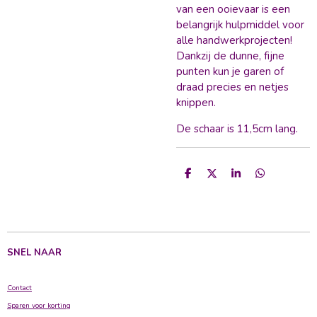
van een ooievaar is een
belangrijk hulpmiddel voor
alle handwerkprojecten!
Dankzij de dunne, fijne
punten kun je garen of
draad precies en netjes
knippen.
De schaar is 11,5cm lang.
D
D
S
D
e
e
h
e
l
e
a
l
e
l
r
e
n
e
n
SNEL NAAR
Contact
Sparen voor korting