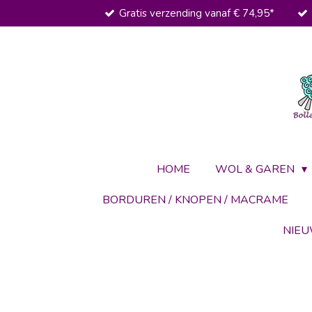
Gratis verzending vanaf € 74,95*
Ga
direct
naar
de
hoofdinhoud
HOME
WOL & GAREN
BORDUREN / KNOPEN / MACRAME
NIE