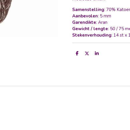
Samenstelling
: 70% Katoe
Aanbevolen
: 5 mm
Garendikte
: Aran
Gewicht / lengte
: 50 / 75 m
Stekenverhouding
: 14 st x
D
D
S
e
e
h
l
e
a
e
l
r
n
e