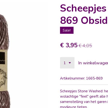
Scheepjes
869 Obsid
Sale!
€ 3,95
€ 4,05
In winkelwage
Artikelnummer:
1665-869
Scheepjes Stone Washed: he
wolachtige "feel" geeft alle 
samenstelling van het garen 
modieuze tinten.