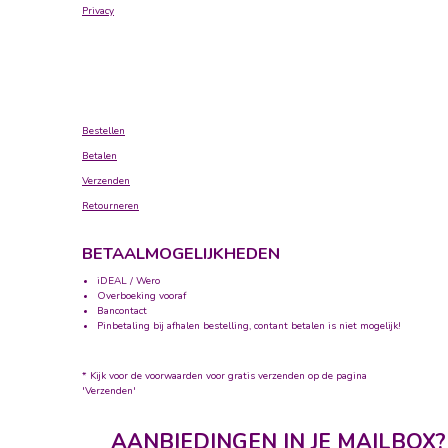
Privacy
Bestellen
Betalen
Verzenden
Retourneren
BETAALMOGELIJKHEDEN
iDEAL / Wero
Overboeking vooraf
Bancontact
Pinbetaling bij afhalen bestelling, contant betalen is niet mogelijk!
* Kijk voor de voorwaarden voor gratis verzenden op de pagina
'Verzenden'
AANBIEDINGEN IN JE MAILBOX?