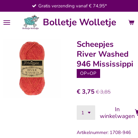
Gratis verzending vanaf € 74,95*
Ga
direct
Bolletje Wolletje
naar
de
hoofdinhoud
Scheepjes
River Washed
946 Mississippi
OP=OP
€ 3,75
€ 3,85
In
winkelwagen
Artikelnummer:
1708-946