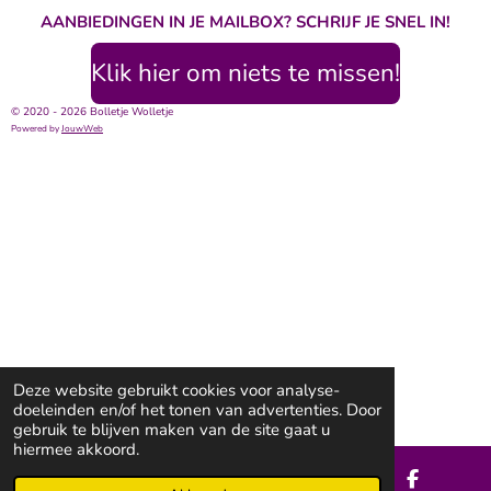
AANBIEDINGEN IN JE MAILBOX? SCHRIJF JE SNEL IN!
Klik hier om niets te missen!
© 2020 - 2026 Bolletje Wolletje
Powered by
JouwWeb
Deze website gebruikt cookies voor analyse-
doeleinden en/of het tonen van advertenties. Door
gebruik te blijven maken van de site gaat u
hiermee akkoord.