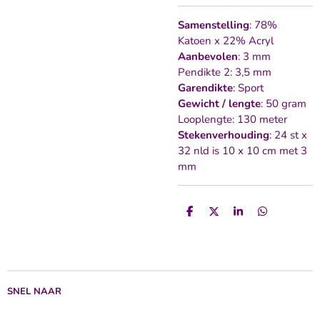
Samenstelling
: 78%
Katoen x 22% Acryl
Aanbevolen
: 3 mm
Pendikte 2: 3,5 mm
Garendikte
: Sport
Gewicht / lengte
: 50 gram
Looplengte: 130 meter
Stekenverhouding
: 24 st x
32 nld is 10 x 10 cm met 3
mm
D
D
S
D
e
e
h
e
l
e
a
l
e
l
r
e
n
e
n
SNEL NAAR