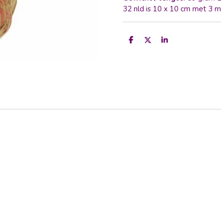
32 nld is 10 x 10 cm met 3 
D
D
S
e
e
h
l
e
a
e
l
r
n
e