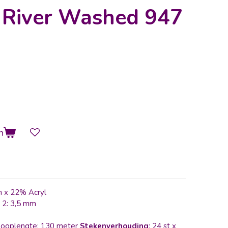
 River Washed 947
n
n x 22% Acryl
 2: 3,5 mm
Looplengte: 130 meter
Stekenverhouding
: 24 st x