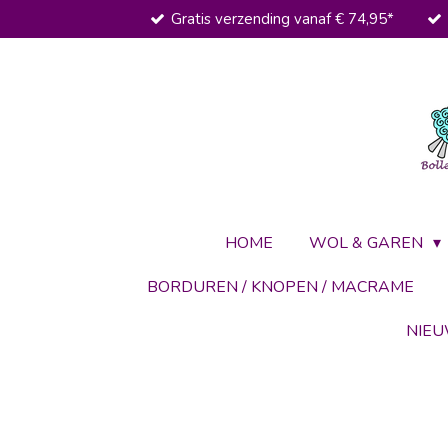
Gratis verzending vanaf € 74,95*
Ga
direct
naar
de
hoofdinhoud
HOME
WOL & GAREN
BORDUREN / KNOPEN / MACRAME
NIE