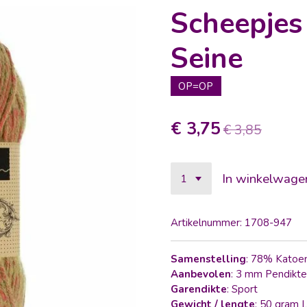
Scheepjes
Seine
OP=OP
€ 3,75
€ 3,85
In winkelwage
Artikelnummer:
1708-947
Samenstelling
: 78% Katoe
Aanbevolen
: 3 mm Pendikte
Garendikte
: Sport
Gewicht / lengte
: 50 gram 