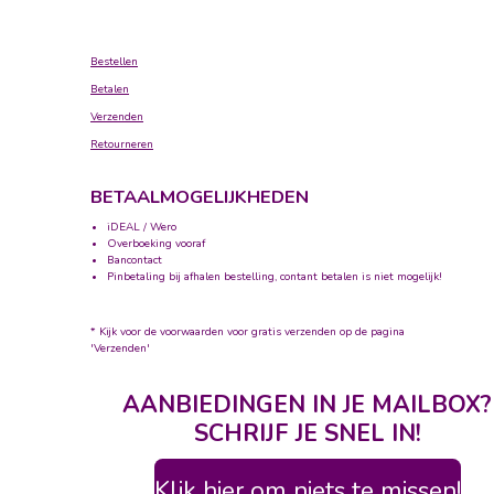
Bestellen
Betalen
Verzenden
Retourneren
BETAALMOGELIJKHEDEN
iDEAL / Wero
Overboeking vooraf
Bancontact
Pinbetaling bij afhalen bestelling, contant betalen is niet mogelijk!
* Kijk voor de voorwaarden voor gratis verzenden op de pagina
'Verzenden'
AANBIEDINGEN IN JE MAILBOX?
SCHRIJF JE SNEL IN!
Klik hier om niets te missen!