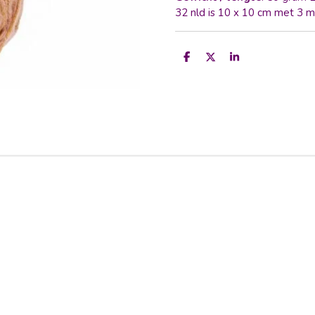
32 nld is 10 x 10 cm met 3 
D
D
S
e
e
h
l
e
a
e
l
r
n
e