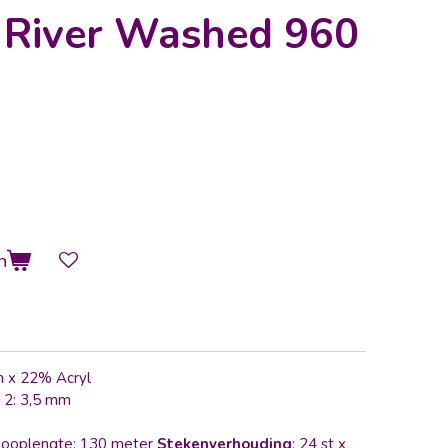
 River Washed 960
n
n x 22% Acryl
 2: 3,5 mm
Looplengte: 130 meter
Stekenverhouding
: 24 st x