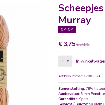
Scheepjes
Murray
OP=OP
€ 3,75
€ 3,85
In winkelwage
Artikelnummer:
1708-960
Samenstelling
: 78% Katoe
Aanbevolen
: 3 mm Pendikte
Garendikte
: Sport
Gewicht / lengte
: 50 gram 