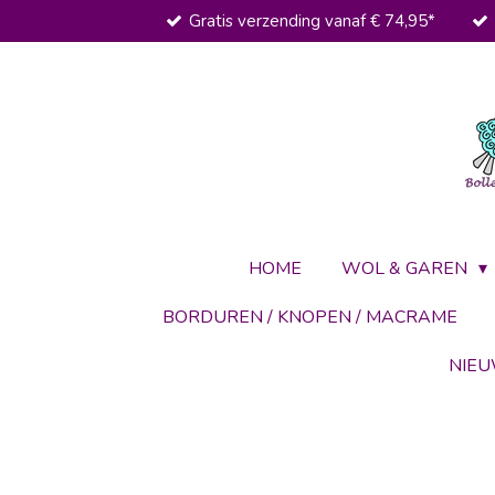
Gratis verzending vanaf € 74,95*
Ga
direct
naar
de
hoofdinhoud
HOME
WOL & GAREN
BORDUREN / KNOPEN / MACRAME
NIE