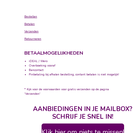
Bestellen
Betalen
Verzenden
Retourneren
BETAALMOGELIJKHEDEN
iDEAL / Wero
Overboeking vooraf
Bancontact
Pinbetaling bij afhalen bestelling, contant betalen is niet mogelijk!
* Kijk voor de voorwaarden voor gratis verzenden op de pagina
'Verzenden'
AANBIEDINGEN IN JE MAILBOX?
SCHRIJF JE SNEL IN!
Klik hier om niets te missen!