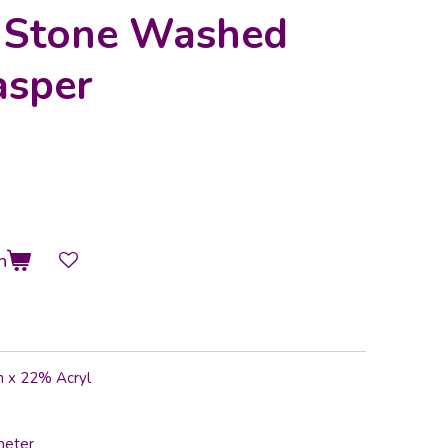
s Stone Washed
asper
n
n x 22% Acryl
meter