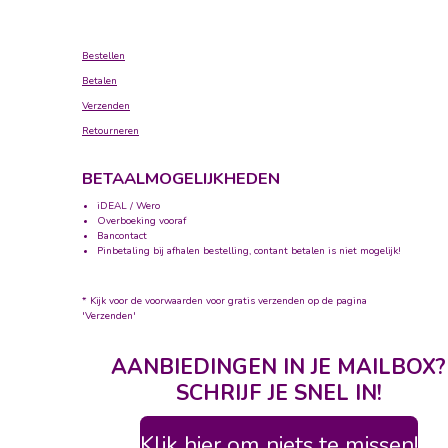
Bestellen
Betalen
Verzenden
Retourneren
BETAALMOGELIJKHEDEN
iDEAL / Wero
Overboeking vooraf
Bancontact
Pinbetaling bij afhalen bestelling, contant betalen is niet mogelijk!
* Kijk voor de voorwaarden voor gratis verzenden op de pagina
'Verzenden'
AANBIEDINGEN IN JE MAILBOX?
SCHRIJF JE SNEL IN!
Klik hier om niets te missen!