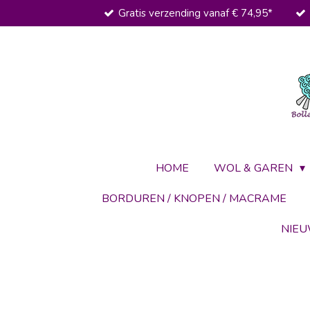
Gratis verzending vanaf € 74,95*
Ga
direct
naar
de
hoofdinhoud
HOME
WOL & GAREN
BORDUREN / KNOPEN / MACRAME
NIE