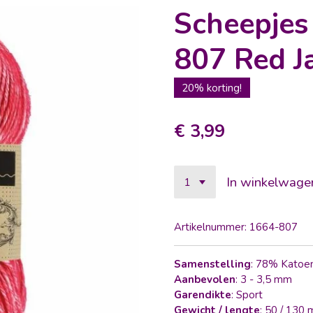
Scheepje
807 Red J
20% korting!
€ 3,99
In winkelwage
Artikelnummer:
1664-807
Samenstelling
: 78% Katoe
Aanbevolen
: 3 - 3,5 mm
Garendikte
: Sport
Gewicht / lengte
: 50 / 130 