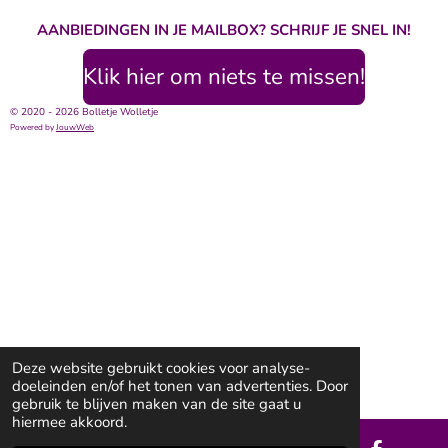
AANBIEDINGEN IN JE MAILBOX? SCHRIJF JE SNEL IN!
Klik hier om niets te missen!
© 2020 - 2026 Bolletje Wolletje
Powered by
JouwWeb
Deze website gebruikt cookies voor analyse-
doeleinden en/of het tonen van advertenties. Door
gebruik te blijven maken van de site gaat u
hiermee akkoord.