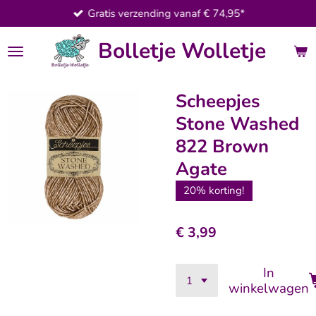
Gratis verzending vanaf € 74,95*
Ga
direct
Bolletje Wolletje
naar
de
hoofdinhoud
Scheepjes
Stone Washed
822 Brown
Agate
20% korting!
€ 3,99
In
winkelwagen