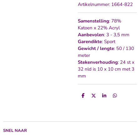
Artikelnummer:
1664-822
Samenstelling
: 78%
Katoen x 22% Acryl
Aanbevolen
: 3 - 3,5 mm
Garendikte
: Sport
Gewicht / lengte
: 50 / 130
meter
Stekenverhouding
: 24 st x
32 nld is 10 x 10 cm met 3
mm
D
D
S
D
e
e
h
e
l
e
a
l
e
l
r
e
n
e
n
SNEL NAAR