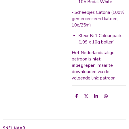
105 Bridal White
- Scheepjes Catona (100%
gemerceriseerd katoen;
10g/25m)
Kleur B: 1 Colour pack
(109 x 10g bollen)
Het Nederlandstalige
patroon is
niet
inbegrepen
, maar te
downloaden via de
volgende link:
patroon
D
D
S
D
e
e
h
e
l
e
a
l
e
l
r
e
n
e
n
SNEL NAAR