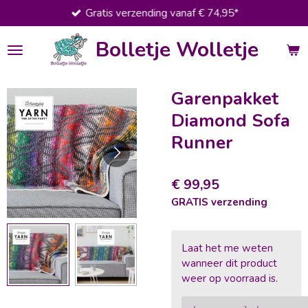
Gratis verzending vanaf € 74,95*
Ga
direct
Bolletje Wolletje
naar
de
hoofdinhoud
Garenpakket
Diamond Sofa
Runner
€ 99,95
GRATIS verzending
Laat het me weten
wanneer dit product
weer op voorraad is.