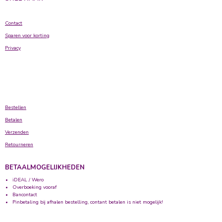
Contact
Sparen voor korting
Privacy
Bestellen
Betalen
Verzenden
Retourneren
BETAALMOGELIJKHEDEN
iDEAL / Wero
Overboeking vooraf
Bancontact
Pinbetaling bij afhalen bestelling, contant betalen is niet mogelijk!