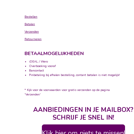
Bestellen
Betalen
Verzenden
Retourneren
BETAALMOGELIJKHEDEN
iDEAL / Wero
Overboeking vooraf
Bancontact
Pinbetaling bij afhalen bestelling, contant betalen is niet mogelijk!
* Kijk voor de voorwaarden voor gratis verzenden op de pagina
'Verzenden'
AANBIEDINGEN IN JE MAILBOX?
SCHRIJF JE SNEL IN!
Klik hier om niets te missen!