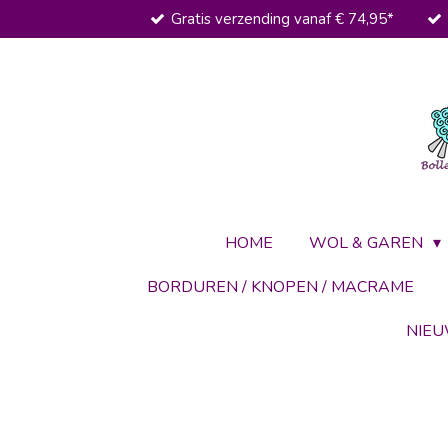
Gratis verzending vanaf € 74,95*
Ga
direct
naar
de
hoofdinhoud
HOME
WOL & GAREN
BORDUREN / KNOPEN / MACRAME
NIE