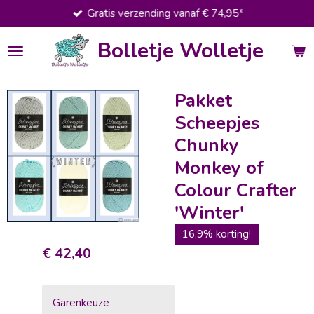
Gratis verzending vanaf € 74,95*
Ga
direct
Bolletje Wolletje
naar
de
hoofdinhoud
Pakket
Scheepjes
Chunky
Monkey of
Colour Crafter
'Winter'
16,9% korting!
€ 42,40
Garenkeuze