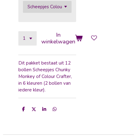
In
winkelwagen
Dit pakket bestaat uit 12
bollen Scheepjes Chunky
Monkey of Colour Crafter,
in 6 kleuren (2 bollen van
iedere kleur).
D
D
S
D
e
e
h
e
l
e
a
l
e
l
r
e
n
e
n