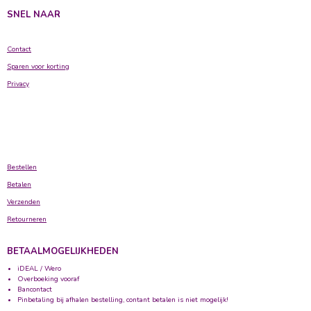
SNEL NAAR
Contact
Sparen voor korting
Privacy
Bestellen
Betalen
Verzenden
Retourneren
BETAALMOGELIJKHEDEN
iDEAL / Wero
Overboeking vooraf
Bancontact
Pinbetaling bij afhalen bestelling, contant betalen is niet mogelijk!