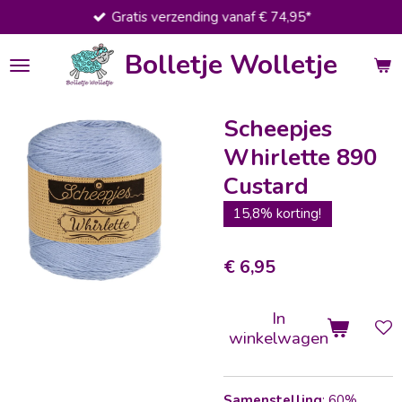
Gratis verzending vanaf € 74,95*
Ga
direct
Bolletje Wolletje
naar
de
hoofdinhoud
Scheepjes
Whirlette 890
Custard
15,8% korting!
€ 6,95
In
winkelwagen
Samenstelling
: 60%