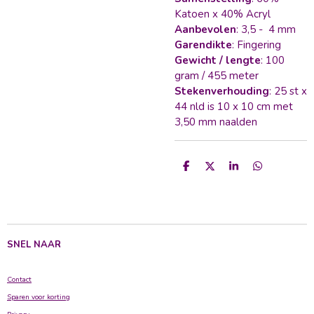
Katoen x 40% Acryl
Aanbevolen
: 3,5 - 4 mm
Garendikte
: Fingering
Gewicht / lengte
: 100
gram / 455 meter
Stekenverhouding
: 25 st x
44 nld is 10 x 10 cm met
3,50 mm naalden
D
D
S
D
e
e
h
e
l
e
a
l
e
l
r
e
n
e
n
SNEL NAAR
Contact
Sparen voor korting