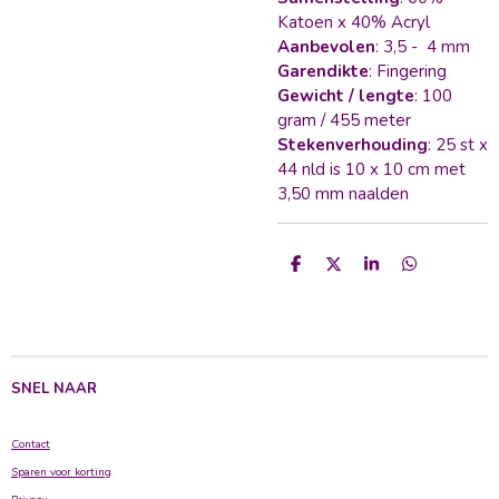
Katoen x 40% Acryl
Aanbevolen
: 3,5 - 4 mm
Garendikte
: Fingering
Gewicht / lengte
: 100
gram / 455 meter
Stekenverhouding
: 25 st x
44 nld is 10 x 10 cm met
3,50 mm naalden
D
D
S
D
e
e
h
e
l
e
a
l
e
l
r
e
n
e
n
SNEL NAAR
Contact
Sparen voor korting