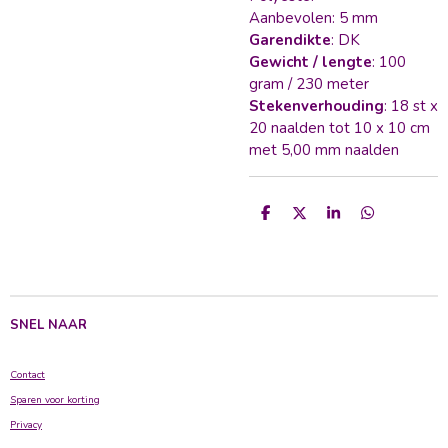
Aanbevolen: 5 mm
Garendikte
: DK
Gewicht / lengte
: 100
gram / 230 meter
Stekenverhouding
: 18 st x
20 naalden tot 10 x 10 cm
met 5,00 mm naalden
D
D
S
D
e
e
h
e
l
e
a
l
e
l
r
e
n
e
n
SNEL NAAR
Contact
Sparen voor korting
Privacy