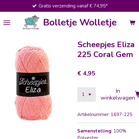
Gratis verzending vanaf € 74,95*
Ga
direct
Bolletje Wolletje
naar
de
hoofdinhoud
Scheepjes Eliza
225 Coral Gem
€ 4,95
In
winkelwagen
Artikelnummer:
1697-225
Samenstelling
: 100%
Polyester