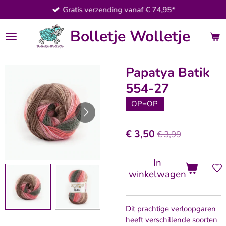
Gratis verzending vanaf € 74,95*
Ga
direct
Bolletje Wolletje
naar
de
hoofdinhoud
Papatya Batik
554-27
OP=OP
€ 3,50
€ 3,99
In
winkelwagen
Dit prachtige verloopgaren
heeft verschillende soorten