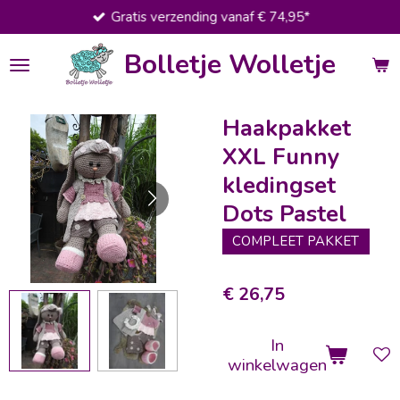
Gratis verzending vanaf € 74,95*
Ga
direct
Bolletje Wolletje
naar
de
hoofdinhoud
Haakpakket
XXL Funny
kledingset
Dots Pastel
COMPLEET PAKKET
€ 26,75
In
winkelwagen