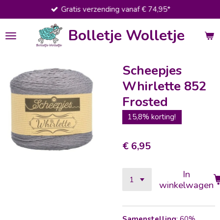
Gratis verzending vanaf € 74,95*
Ga
direct
Bolletje Wolletje
naar
de
hoofdinhoud
Scheepjes
Whirlette 852
Frosted
15,8% korting!
€ 6,95
In
winkelwagen
Samenstelling
: 60%