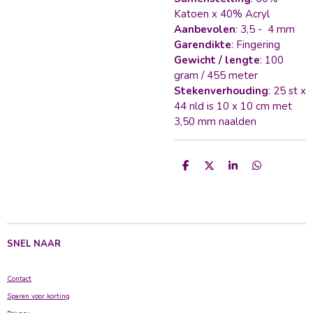
Katoen x 40% Acryl
Aanbevolen
: 3,5 - 4 mm
Garendikte
: Fingering
Gewicht / lengte
: 100
gram / 455 meter
Stekenverhouding
: 25 st x
44 nld is 10 x 10 cm met
3,50 mm naalden
D
D
S
D
e
e
h
e
l
e
a
l
e
l
r
e
n
e
n
SNEL NAAR
Contact
Sparen voor korting