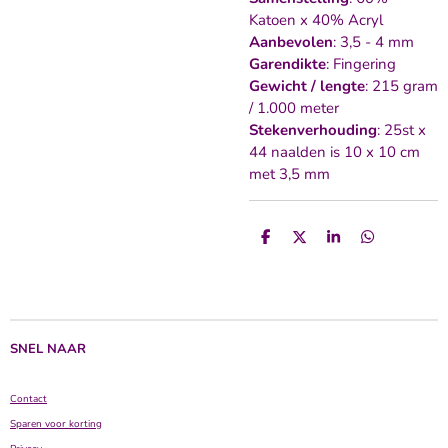
Katoen x 40% Acryl
Aanbevolen
: 3,5 - 4 mm
Garendikte
: Fingering
Gewicht / lengte
: 215 gram
/ 1.000 meter
Stekenverhouding
: 25st x
44 naalden is 10 x 10 cm
met 3,5 mm
D
D
S
D
e
e
h
e
l
e
a
l
e
l
r
e
n
e
n
SNEL NAAR
Contact
Sparen voor korting