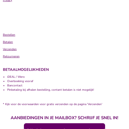
Privacy
Bestellen
Betalen
Verzenden
Retourneren
BETAALMOGELIJKHEDEN
iDEAL / Wero
Overboeking vooraf
Bancontact
Pinbetaling bij afhalen bestelling, contant betalen is niet mogelijk!
* Kijk voor de voorwaarden voor gratis verzenden op de pagina 'Verzenden'
AANBIEDINGEN IN JE MAILBOX? SCHRIJF JE SNEL IN!