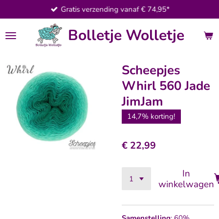
Gratis verzending vanaf € 74,95*
Ga
direct
Bolletje Wolletje
naar
de
hoofdinhoud
Scheepjes
Whirl 560 Jade
JimJam
14,7% korting!
€ 22,99
In
winkelwagen
Samenstelling
: 60%