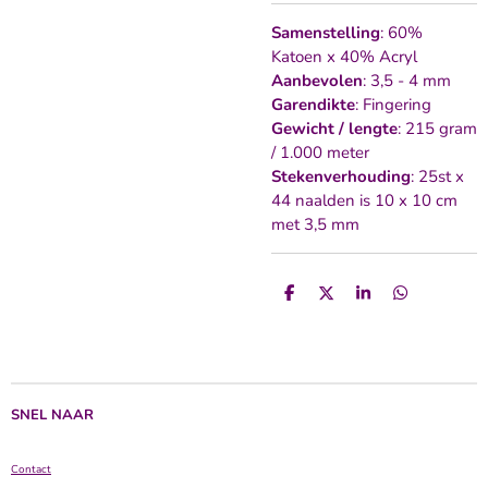
Samenstelling
: 60%
Katoen x 40% Acryl
Aanbevolen
: 3,5 - 4 mm
Garendikte
: Fingering
Gewicht / lengte
: 215 gram
/ 1.000 meter
Stekenverhouding
: 25st x
44 naalden is 10 x 10 cm
met 3,5 mm
D
D
S
D
e
e
h
e
l
e
a
l
e
l
r
e
n
e
n
SNEL NAAR
Contact