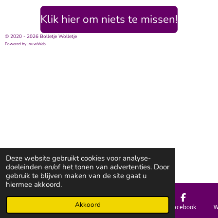
Klik hier om niets te missen!
© 2020 - 2026 Bolletje Wolletje
Powered by
JouwWeb
Deze website gebruikt cookies voor analyse-
doeleinden en/of het tonen van advertenties. Door
gebruik te blijven maken van de site gaat u
hiermee akkoord.
Akkoord
E-mailadres
Telefoonnummer
Kaart
Facebook
W