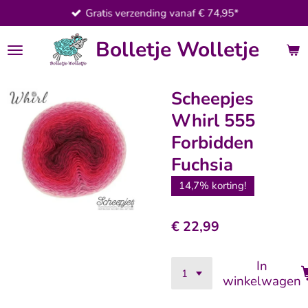
Gratis verzending vanaf € 74,95*
Ga
direct
Bolletje Wolletje
naar
de
hoofdinhoud
Scheepjes
Whirl 555
Forbidden
Fuchsia
14,7% korting!
€ 22,99
In
winkelwagen