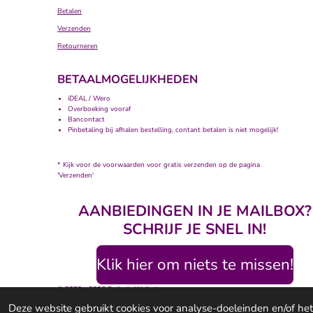
Betalen
Verzenden
Retourneren
BETAALMOGELIJKHEDEN
iDEAL / Wero
Overboeking vooraf
Bancontact
Pinbetaling bij afhalen bestelling, contant betalen is niet mogelijk!
* Kijk voor de voorwaarden voor gratis verzenden op de pagina
'Verzenden'
AANBIEDINGEN IN JE MAILBOX?
SCHRIJF JE SNEL IN!
Klik hier om niets te missen!
© 2020 - 2026 Bolletje Wolletje
Deze website gebruikt cookies voor analyse-doeleinden en/of het