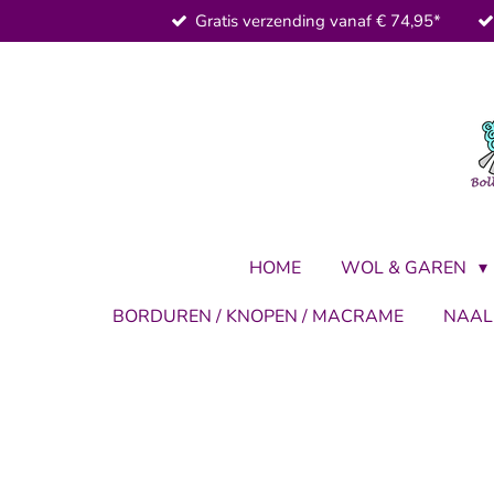
Gratis verzending vanaf € 74,95*
Ga
direct
naar
de
hoofdinhoud
HOME
WOL & GAREN
BORDUREN / KNOPEN / MACRAME
NAA