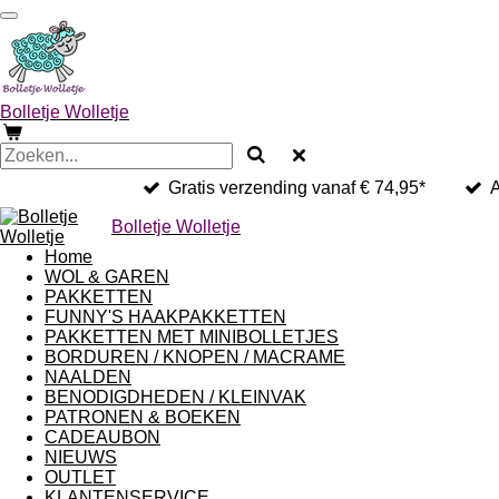
Ga
direct
naar
de
hoofdinhoud
Bolletje Wolletje
Gratis verzending vanaf € 74,95*
A
Bolletje Wolletje
Home
WOL & GAREN
PAKKETTEN
FUNNY'S HAAKPAKKETTEN
PAKKETTEN MET MINIBOLLETJES
BORDUREN / KNOPEN / MACRAME
NAALDEN
BENODIGDHEDEN / KLEINVAK
PATRONEN & BOEKEN
CADEAUBON
NIEUWS
OUTLET
KLANTENSERVICE