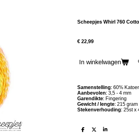
Scheepjes Whirl 760 Cot
€ 22,99
In winkelwagen
Samenstelling
: 60% Katoe
Aanbevolen
: 3,5 - 4 mm
Garendikte
: Fingering
Gewicht / lengte
: 215 gram 
Stekenverhouding
: 25st x
D
D
S
e
e
h