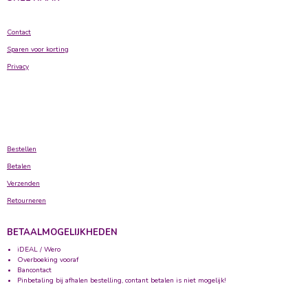
Contact
Sparen voor korting
Privacy
Bestellen
Betalen
Verzenden
Retourneren
BETAALMOGELIJKHEDEN
iDEAL / Wero
Overboeking vooraf
Bancontact
Pinbetaling bij afhalen bestelling, contant betalen is niet mogelijk!