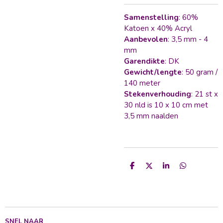
Samenstelling
: 60%
Katoen x 40% Acryl
Aanbevolen
: 3,5 mm - 4
mm
Garendikte
: DK
Gewicht/lengte
: 50 gram /
140 meter
Stekenverhouding
: 21 st x
30 nld is 10 x 10 cm met
3,5 mm naalden
D
D
S
D
e
e
h
e
l
e
a
l
e
l
r
e
n
e
n
SNEL NAAR