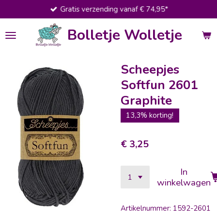
Gratis verzending vanaf € 74,95*
Ga
direct
Bolletje Wolletje
naar
de
hoofdinhoud
Scheepjes
Softfun 2601
Graphite
13,3% korting!
€ 3,25
In
winkelwagen
Artikelnummer:
1592-2601