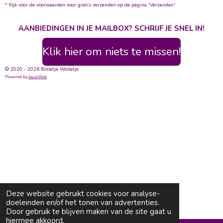
* Kijk voor de voorwaarden voor gratis verzenden op de pagina 'Verzenden'
AANBIEDINGEN IN JE MAILBOX? SCHRIJF JE SNEL IN!
Klik hier om niets te missen!
© 2020 - 2026 Bolletje Wolletje
Powered by
JouwWeb
Deze website gebruikt cookies voor analyse-
doeleinden en/of het tonen van advertenties.
Door gebruik te blijven maken van de site gaat u
hiermee akkoord.