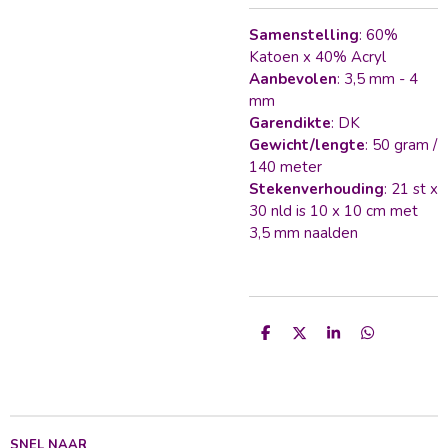
Samenstelling
: 60%
Katoen x 40% Acryl
Aanbevolen
: 3,5 mm - 4
mm
Garendikte
: DK
Gewicht/lengte
: 50 gram /
140 meter
Stekenverhouding
: 21 st x
30 nld is 10 x 10 cm met
3,5 mm naalden
D
D
S
D
e
e
h
e
l
e
a
l
e
l
r
e
n
e
n
SNEL NAAR