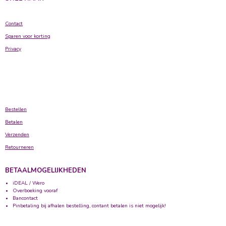
Contact
Sparen voor korting
Privacy
Bestellen
Betalen
Verzenden
Retourneren
BETAALMOGELIJKHEDEN
iDEAL / Wero
Overboeking vooraf
Bancontact
Pinbetaling bij afhalen bestelling, contant betalen is niet mogelijk!