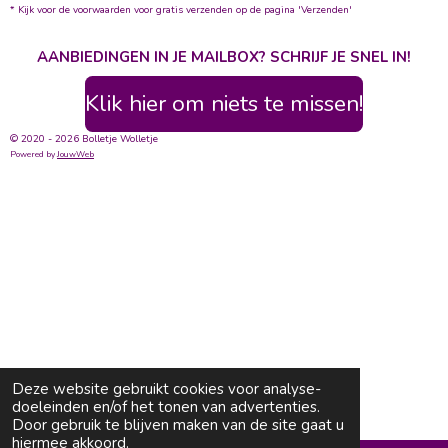
* Kijk voor de voorwaarden voor gratis verzenden op de pagina 'Verzenden'
AANBIEDINGEN IN JE MAILBOX? SCHRIJF JE SNEL IN!
Klik hier om niets te missen!
© 2020 - 2026 Bolletje Wolletje
Powered by
JouwWeb
Deze website gebruikt cookies voor analyse-
doeleinden en/of het tonen van advertenties.
Door gebruik te blijven maken van de site gaat u
hiermee akkoord.