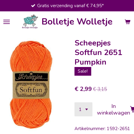
Gratis verzending vanaf € 74,95*
Ga
direct
Bolletje Wolletje
naar
de
hoofdinhoud
Scheepjes
Softfun 2651
Pumpkin
Sale!
€ 2,99
€ 3,15
In
winkelwagen
Artikelnummer:
1592-2651