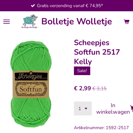
Gratis verzending vanaf € 74,95*
Ga
direct
Bolletje Wolletje
naar
de
hoofdinhoud
Scheepjes
Softfun 2517
Kelly
Sale!
€ 2,99
€ 3,15
In
winkelwagen
Artikelnummer:
1592-2517