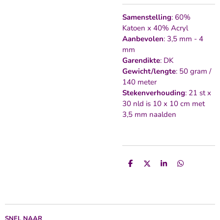
Samenstelling
: 60%
Katoen x 40% Acryl
Aanbevolen
: 3,5 mm - 4
mm
Garendikte
: DK
Gewicht/lengte
: 50 gram /
140 meter
Stekenverhouding
: 21 st x
30 nld is 10 x 10 cm met
3,5 mm naalden
D
D
S
D
e
e
h
e
l
e
a
l
e
l
r
e
n
e
n
SNEL NAAR