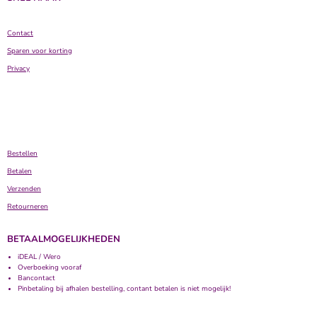
Contact
Sparen voor korting
Privacy
Bestellen
Betalen
Verzenden
Retourneren
BETAALMOGELIJKHEDEN
iDEAL / Wero
Overboeking vooraf
Bancontact
Pinbetaling bij afhalen bestelling, contant betalen is niet mogelijk!