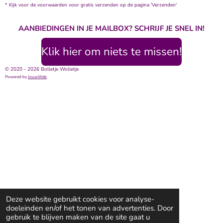
* Kijk voor de voorwaarden voor gratis verzenden op de pagina 'Verzenden'
AANBIEDINGEN IN JE MAILBOX? SCHRIJF JE SNEL IN!
Klik hier om niets te missen!
© 2020 - 2026 Bolletje Wolletje
Powered by
JouwWeb
Deze website gebruikt cookies voor analyse-
doeleinden en/of het tonen van advertenties. Door
gebruik te blijven maken van de site gaat u