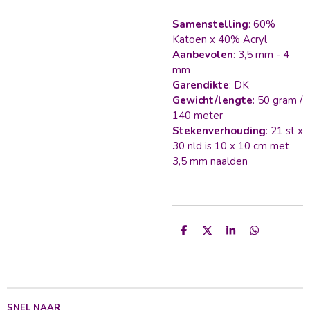
Samenstelling
: 60%
Katoen x 40% Acryl
Aanbevolen
: 3,5 mm - 4
mm
Garendikte
: DK
Gewicht/lengte
: 50 gram /
140 meter
Stekenverhouding
: 21 st x
30 nld is 10 x 10 cm met
3,5 mm naalden
D
D
S
D
e
e
h
e
l
e
a
l
e
l
r
e
n
e
n
SNEL NAAR