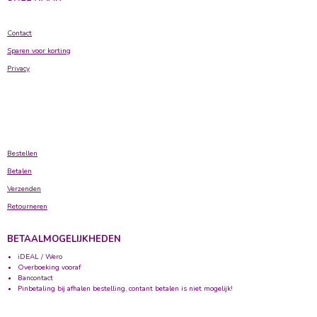
Contact
Sparen voor korting
Privacy
Bestellen
Betalen
Verzenden
Retourneren
BETAALMOGELIJKHEDEN
iDEAL / Wero
Overboeking vooraf
Bancontact
Pinbetaling bij afhalen bestelling, contant betalen is niet mogelijk!