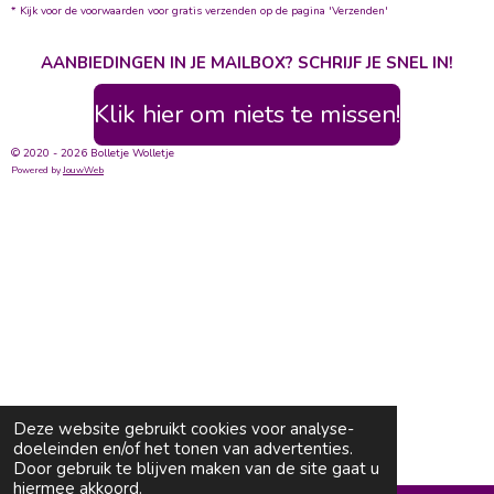
* Kijk voor de voorwaarden voor gratis verzenden op de pagina 'Verzenden'
AANBIEDINGEN IN JE MAILBOX? SCHRIJF JE SNEL IN!
Klik hier om niets te missen!
© 2020 - 2026 Bolletje Wolletje
Powered by
JouwWeb
Deze website gebruikt cookies voor analyse-
doeleinden en/of het tonen van advertenties.
Door gebruik te blijven maken van de site gaat u
hiermee akkoord.