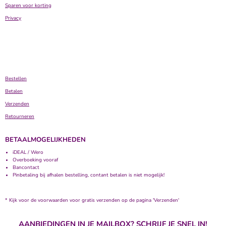
Sparen voor korting
Privacy
Bestellen
Betalen
Verzenden
Retourneren
BETAALMOGELIJKHEDEN
iDEAL / Wero
Overboeking vooraf
Bancontact
Pinbetaling bij afhalen bestelling, contant betalen is niet mogelijk!
* Kijk voor de voorwaarden voor gratis verzenden op de pagina 'Verzenden'
AANBIEDINGEN IN JE MAILBOX? SCHRIJF JE SNEL IN!