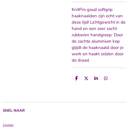
KnitPro goud softgrip
haaknaalden zijn echt van
deze tijd! Lichtgewicht in de
hand en een zeer zacht
rubberen handgreep. Door
de zachte aluminium kop
glijdt de haaknaald door je
werk en haakt zelden door
de draad.
D
D
S
D
e
e
h
e
l
e
a
l
e
l
r
e
n
e
n
SNEL NAAR
Contact