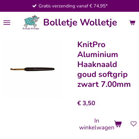
Gratis verzending vanaf € 74,95*
Ga
direct
Bolletje Wolletje
naar
de
hoofdinhoud
KnitPro
Aluminium
Haaknaald
goud softgrip
zwart 7.00mm
€ 3,50
In
winkelwagen