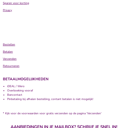
Sparen voor korting
Privacy
Bestellen
Betalen
Verzenden
Retourneren
BETAALMOGELIJKHEDEN
iDEAL / Wero
Overboeking vooraf
Bancontact
Pinbetaling bij afhalen bestelling, contant betalen is niet mogelijk!
* Kijk voor de voorwaarden voor gratis verzenden op de pagina 'Verzenden'
AANBIEDINGEN IN JE MAILBOX? SCHRIJF JE SNEL IN!