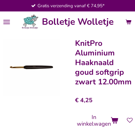
Gratis verzending vanaf € 74,95*
Ga
direct
Bolletje Wolletje
naar
de
hoofdinhoud
KnitPro
Aluminium
Haaknaald
goud softgrip
zwart 12.00mm
€ 4,25
In
winkelwagen