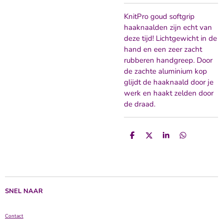
KnitPro goud softgrip
haaknaalden zijn echt van
deze tijd! Lichtgewicht in de
hand en een zeer zacht
rubberen handgreep. Door
de zachte aluminium kop
glijdt de haaknaald door je
werk en haakt zelden door
de draad.
D
D
S
D
e
e
h
e
l
e
a
l
e
l
r
e
n
e
n
SNEL NAAR
Contact