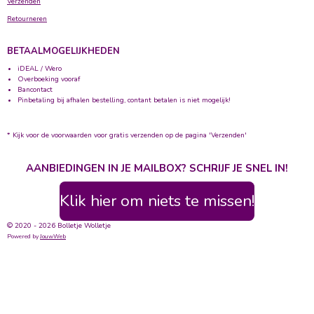
Verzenden
Retourneren
BETAALMOGELIJKHEDEN
iDEAL / Wero
Overboeking vooraf
Bancontact
Pinbetaling bij afhalen bestelling, contant betalen is niet mogelijk!
* Kijk voor de voorwaarden voor gratis verzenden op de pagina 'Verzenden'
AANBIEDINGEN IN JE MAILBOX? SCHRIJF JE SNEL IN!
Klik hier om niets te missen!
© 2020 - 2026 Bolletje Wolletje
Powered by
JouwWeb