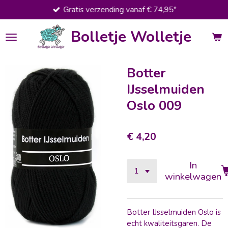
Gratis verzending vanaf € 74,95*
Ga
direct
Bolletje Wolletje
naar
de
hoofdinhoud
Botter
IJsselmuiden
Oslo 009
€ 4,20
In
winkelwagen
Botter IJsselmuiden Oslo is
echt kwaliteitsgaren. De