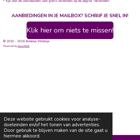
* Kijk voor de voorwaarden voor gratis verzenden op de pagina 'Verzenden'
AANBIEDINGEN IN JE MAILBOX? SCHRIJF JE SNEL IN!
Klik hier om niets te missen!
© 2020 - 2026 Bolletje Wolletje
Powered by
JouwWeb
Deze website gebruikt cookies voor analyse-
doeleinden en/of het tonen van advertenties.
Door gebruik te blijven maken van de site gaat u
hiermee akkoord.