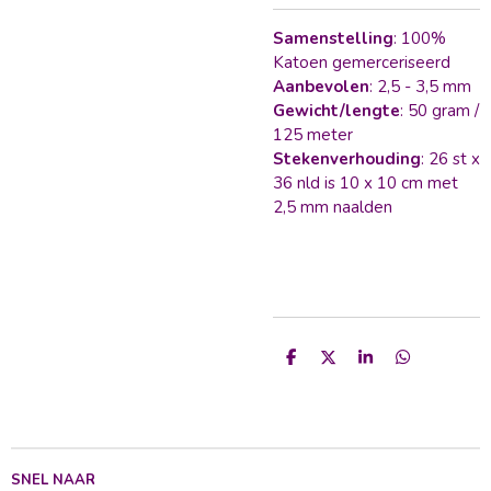
Samenstelling
: 100%
Katoen gemerceriseerd
Aanbevolen
: 2,5 - 3,5 mm
Gewicht/lengte
: 50 gram /
125 meter
Stekenverhouding
: 26 st x
36 nld is 10 x 10 cm met
2,5 mm naalden
D
D
S
D
e
e
h
e
l
e
a
l
e
l
r
e
n
e
n
SNEL NAAR