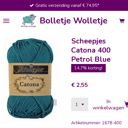
Gratis verzending vanaf € 74,95*
Ga
direct
Bolletje Wolletje
naar
de
hoofdinhoud
Scheepjes
Catona 400
Petrol Blue
14,7% korting!
€ 2,55
In
winkelwagen
Artikelnummer:
1678-400