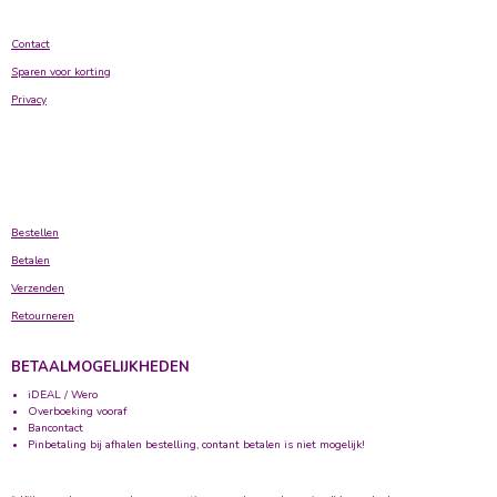
Contact
Sparen voor korting
Privacy
Bestellen
Betalen
Verzenden
Retourneren
BETAALMOGELIJKHEDEN
iDEAL / Wero
Overboeking vooraf
Bancontact
Pinbetaling bij afhalen bestelling, contant betalen is niet mogelijk!