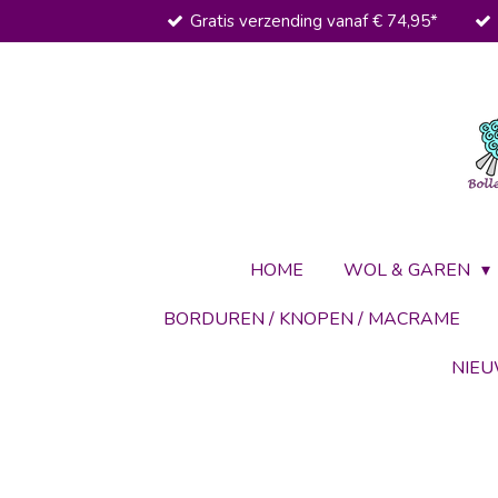
Gratis verzending vanaf € 74,95*
Ga
direct
naar
de
hoofdinhoud
HOME
WOL & GAREN
BORDUREN / KNOPEN / MACRAME
NIE