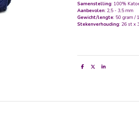
Samenstelling
: 100% Kato
Aanbevolen
: 2,5 - 3,5 mm
Gewicht/lengte
: 50 gram /
Stekenverhouding
: 26 st x
D
D
S
e
e
h
l
e
a
e
l
r
n
e