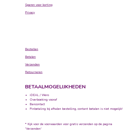
Sparen voor korting
Privacy
Bestellen
Betalen
Verzenden
Retourneren
BETAALMOGELIJKHEDEN
iDEAL / Wero
Overboeking vooraf
Bancontact
Pinbetaling bij afhalen bestelling, contant betalen is niet mogelijk!
* Kijk voor de voorwaarden voor gratis verzenden op de pagina
'Verzenden'