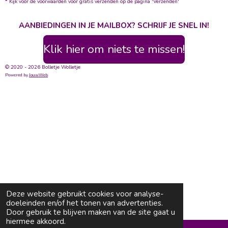
* Kijk voor de voorwaarden voor gratis verzenden op de pagina 'Verzenden'
AANBIEDINGEN IN JE MAILBOX? SCHRIJF JE SNEL IN!
Klik hier om niets te missen!
© 2020 - 2026 Bolletje Wolletje
Powered by
JouwWeb
Deze website gebruikt cookies voor analyse-
doeleinden en/of het tonen van advertenties.
Door gebruik te blijven maken van de site gaat u
hiermee akkoord.