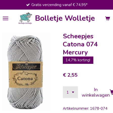
Gratis verzending vanaf € 74,95*
Ga
direct
Bolletje Wolletje
naar
de
hoofdinhoud
Scheepjes
Catona 074
Mercury
14,7% korting!
€ 2,55
In
winkelwagen
Artikelnummer:
1678-074