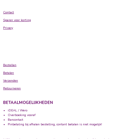
Contact
Sparen voor korting
Privacy
Bestellen
Betalen
Verzenden
Retourneren
BETAALMOGELIJKHEDEN
iDEAL / Wero
Overboeking vooraf
Bancontact
Pinbetaling bij afhalen bestelling, contant betalen is niet mogelijk!