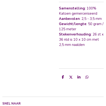
Samenstelling
: 100%
Katoen gemerceriseerd
Aanbevolen
: 2,5 - 3,5 mm
Gewicht/lengte
: 50 gram /
125 meter
Stekenverhouding
: 26 st x
36 nld is 10 x 10 cm met
2,5 mm naalden
D
D
S
D
e
e
h
e
l
e
a
l
e
l
r
e
n
e
n
SNEL NAAR