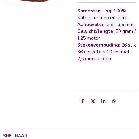
Samenstelling
: 100%
Katoen gemerceriseerd
Aanbevolen
: 2,5 - 3,5 mm
Gewicht/lengte
: 50 gram /
125 meter
Stekenverhouding
: 26 st x
36 nld is 10 x 10 cm met
2,5 mm naalden
D
D
S
D
e
e
h
e
l
e
a
l
e
l
r
e
n
e
n
SNEL NAAR