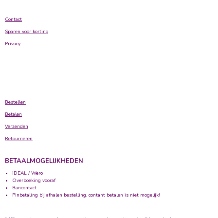
Contact
Sparen voor korting
Privacy
Bestellen
Betalen
Verzenden
Retourneren
BETAALMOGELIJKHEDEN
iDEAL / Wero
Overboeking vooraf
Bancontact
Pinbetaling bij afhalen bestelling, contant betalen is niet mogelijk!