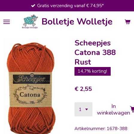
Gratis verzending vanaf € 74,95*
Ga
direct
Bolletje Wolletje
naar
de
hoofdinhoud
Scheepjes
Catona 388
Rust
14,7% korting!
€ 2,55
In
winkelwagen
Artikelnummer:
1678-388