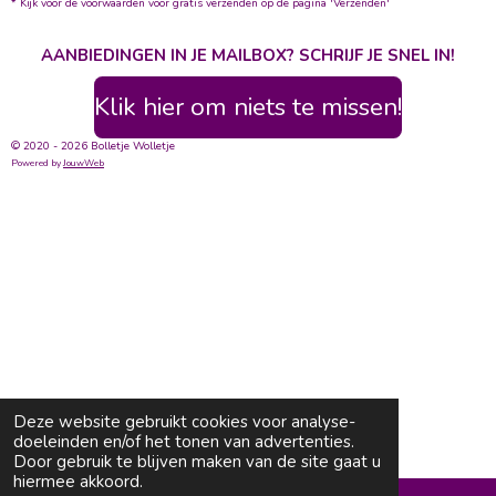
* Kijk voor de voorwaarden voor gratis verzenden op de pagina 'Verzenden'
AANBIEDINGEN IN JE MAILBOX? SCHRIJF JE SNEL IN!
Klik hier om niets te missen!
© 2020 - 2026 Bolletje Wolletje
Powered by
JouwWeb
Deze website gebruikt cookies voor analyse-
doeleinden en/of het tonen van advertenties.
Door gebruik te blijven maken van de site gaat u
hiermee akkoord.